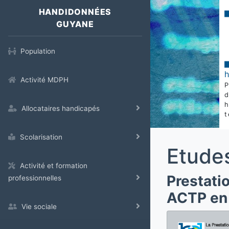
HANDIDONNÉES
GUYANE
Population
Activité MDPH
Allocataires handicapés
t
Scolarisation
Etude
Activité et formation
Prestati
professionnelles
ACTP en
Vie sociale