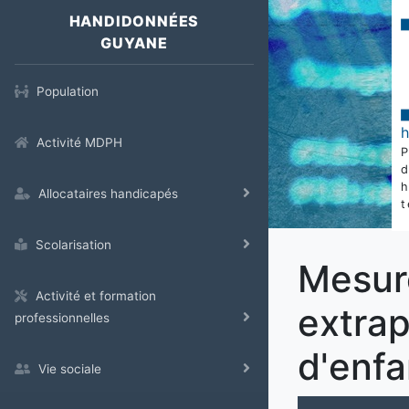
HANDIDONNÉES
GUYANE
Population
Activité MDPH
Allocataires handicapés
t
Scolarisation
Mesure
Activité et formation
extra
professionnelles
d'enf
Vie sociale