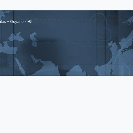
ales
-
Guyane
-