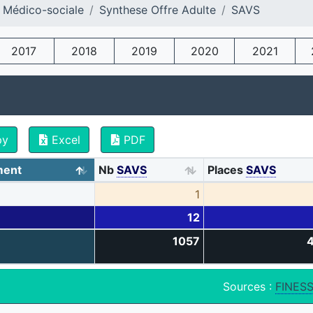
 Médico-sociale
Synthese Offre Adulte
SAVS
2017
2018
2019
2020
2021
py
Excel
PDF
ment
Nb
SAVS
Places
SAVS
1
12
1057
Sources :
FINES