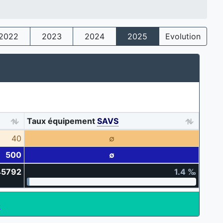
2022
2023
2024
2025
Evolution
Taux équipement
SAVS
40
∅
500
∅
45792
1.4 ‰
S