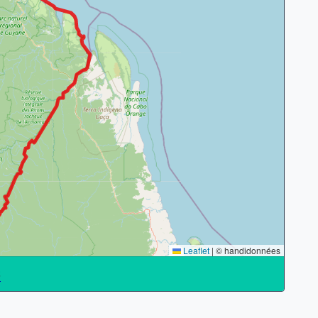
Leaflet
|
© handidonnées
S