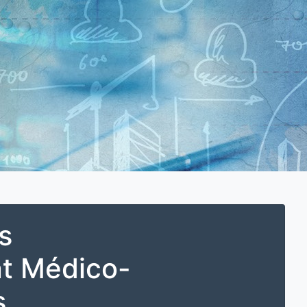
s
t Médico-
s