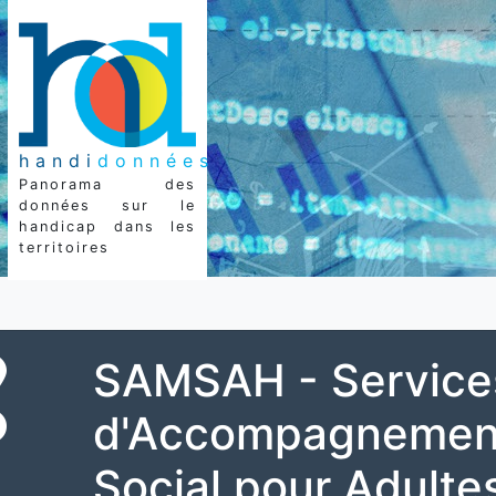
handi
données
Panorama des
données sur le
handicap dans les
territoires
SAMSAH - Service
d'Accompagnemen
Social pour Adulte