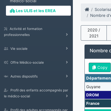
médico-social
Scolaris
Les ULIS et les EREA
Nombre d'é
Activité et formation
2020 /
professionnelles
2021
Vie sociale
Nombre d
Offre Médico-sociale
Copy
Autres dispositifs
Départemen
Guyane
Profil des enfants accompagnés par
DROM
le médico-social
France
Profil des adultes accompagnés par