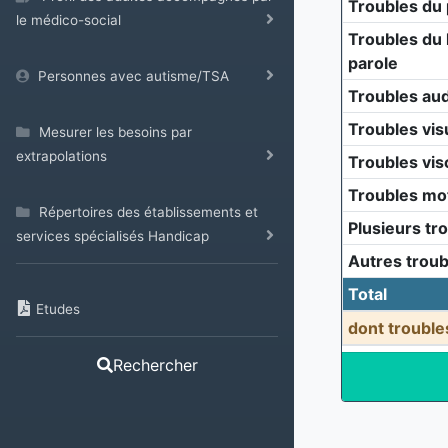
Troubles du
le médico-social
Troubles du 
parole
Personnes avec autisme/TSA
Troubles aud
Troubles vis
Mesurer les besoins par
extrapolations
Troubles vis
Troubles mo
Répertoires des établissements et
Plusieurs tr
services spécialisés Handicap
Autres troub
Total
Etudes
dont trouble
Rechercher