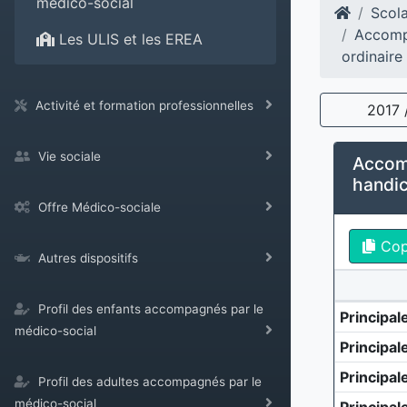
médico-social
Scola
Accompa
Les ULIS et les EREA
ordinaire
Activité et formation professionnelles
2017 
Vie sociale
Accomp
handic
Offre Médico-sociale
Co
Autres dispositifs
Profil des enfants accompagnés par le
Principal
médico-social
Principal
Principal
Profil des adultes accompagnés par le
médico-social
Principal