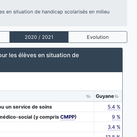
 en situation de handicap scolarisés en milieu
2020 / 2021
Evolution
 les élèves en situation de
Guyane
ou un service de soins
5.4 %
 médico-social (y compris
CMPP
)
9 %
3.4 %
13.8 %