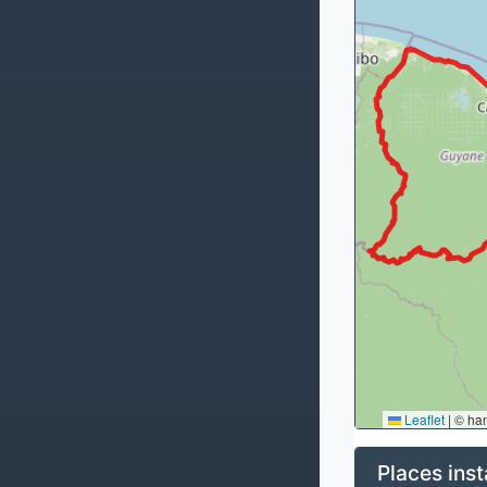
Leaflet
|
© ha
Places inst