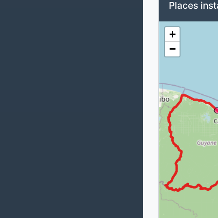
Places inst
+
−