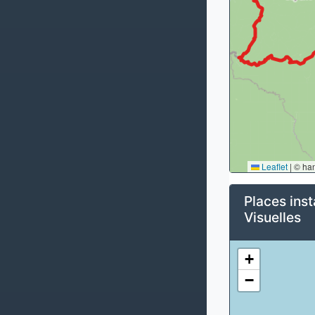
Leaflet
|
© ha
Places inst
Visuelles
+
−