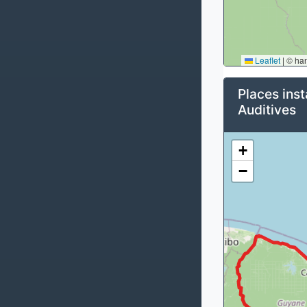
Leaflet
|
© ha
Places inst
Auditives
+
−