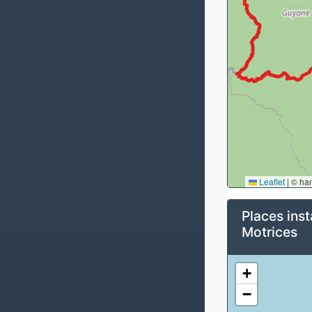
Leaflet
|
© ha
Places inst
Motrices
+
−