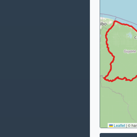
Leaflet
|
© ha