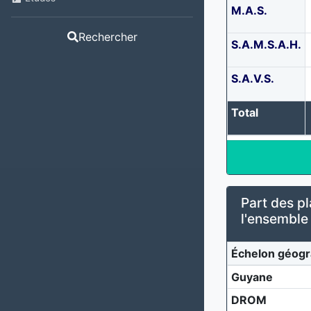
M.A.S.
Rechercher
S.A.M.S.A.H.
S.A.V.S.
Total
Part des pl
l'ensemble
Échelon géogr
Guyane
DROM