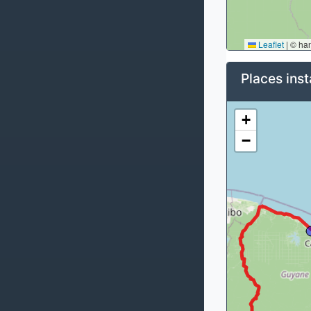
Leaflet
|
© ha
Places inst
+
−