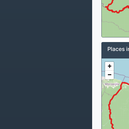
Places i
+
−