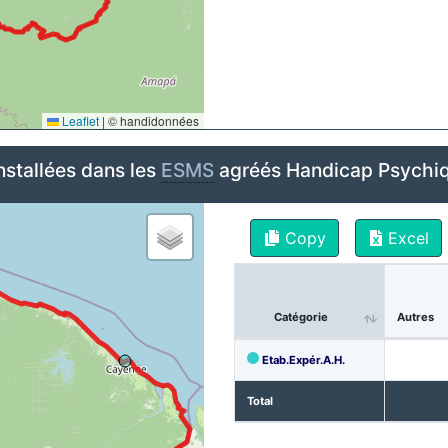
Leaflet
|
© handidonnées
nstallées dans les
ESMS
agréés Handicap Psychiq
Copy
Excel
Catégorie
Autres
Etab.Expér.A.H.
Total