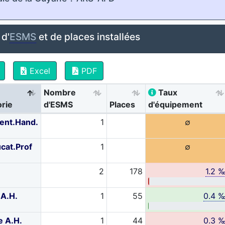
d'
ESMS
et de places installées
Excel
PDF
Nombre
Taux
rie
d'ESMS
Places
d'équipement
ient.Hand.
1
∅
cat.Prof
1
∅
2
178
1.2 
.A.H.
1
55
0.4 
e A.H.
1
44
0.3 