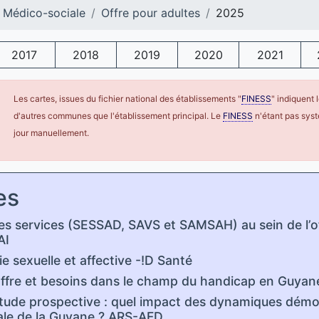
 Médico-sociale
Offre pour adultes
2025
2017
2018
2019
2020
2021
Les cartes, issues du fichier national des établissements "
FINESS
" indiquent
d'autres communes que l'établissement principal. Le
FINESS
n'étant pas syst
jour manuellement.
es
es services (SESSAD, SAVS et SAMSAH) au sein de l’
AI
e sexuelle et affective -!D Santé
ffre et besoins dans le champ du handicap en Guya
ude prospective : quel impact des dynamiques démogra
ale de la Guyane ? ARS-AFD