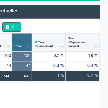
ectuelles
PDF
Taux
Taux
d'équipement
t
Total
d'équipement
national
100
100
0.7 ‰
1.8 ‰
44
44
0.3 ‰
0.4 ‰
1 ‰
3.7 ‰
144
144