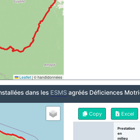
Leaflet
|
© handidonnées
nstallées dans les
ESMS
agréés Déficiences Motr
Copy
Excel
Prestation
en
milieu