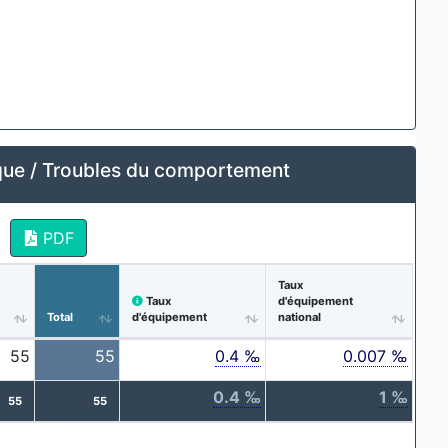
ue / Troubles du comportement
PDF
Taux
Taux
d'équipement
Total
d'équipement
national
55
55
0.4 ‰
0.007 ‰
0.4 ‰
1 ‰
55
55