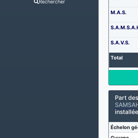
Rechercher
M.A.S.
S.A.M.S.A.
S.A.V.S.
Total
Part des
SAMSA
installé
Échelon gé
Guyane