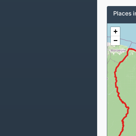
Places i
+
−