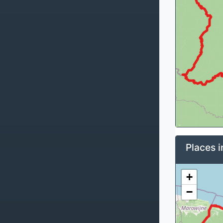
Places i
+
−