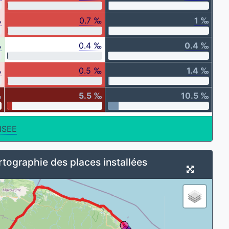
‰
0.7 ‰
1 ‰
‰
0.4 ‰
0.4 ‰
‰
0.5 ‰
1.4 ‰
‰
5.5 ‰
10.5 ‰
NSEE
tographie des places installées