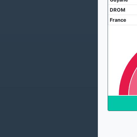
DROM
France