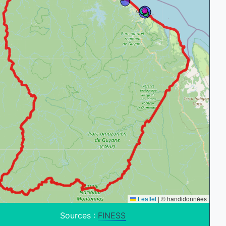
Leaflet
|
© handidonnées
Sources :
FINESS