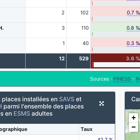
2
102
0.7 
H.
3
110
0.8 
1
40
0.3 
12
529
3.6 
Sources :
FINESS
-
I
 places installées en
SAVS
et
Car
H
parmi l'ensemble des places
es en
ESMS
adultes
+
−
ographique
Taux
42.7 %