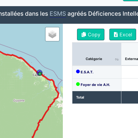
nstallées dans les
ESMS
agréés Déficiences Intell
Copy
Excel
Catégorie
Externa
E.S.A.T.
Foyer de vie A.H.
Total