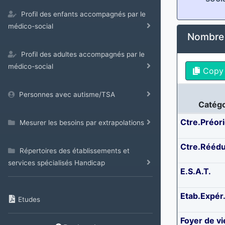
Profil des enfants accompagnés par le
médico-social
Nombre 
Profil des adultes accompagnés par le
médico-social
Copy
Personnes avec autisme/TSA
Catégo
Ctre.Préor
Mesurer les besoins par extrapolations
Ctre.Réédu
Répertoires des établissements et
services spécialisés Handicap
E.S.A.T.
Etab.Expér
Etudes
Foyer de vi