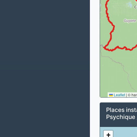
Leaflet
|
© ha
Places inst
Psychique 
+