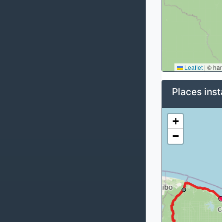
Leaflet
|
© ha
Places inst
+
−