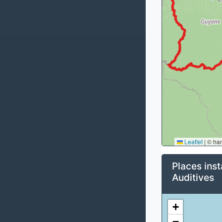
Leaflet
|
© ha
Places inst
Auditives
+
−