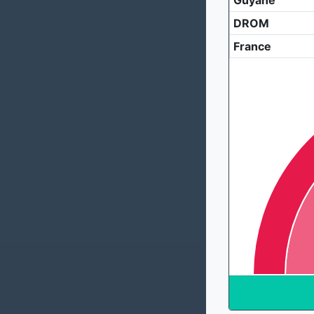
Guyane
DROM
France