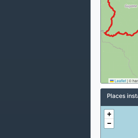
Leaflet
|
© ha
Places inst
+
−