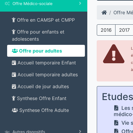
Offre Médico-sociale
Offre Mé
Offre en CAMSP et CMPP
2016
2017
Offre pour enfants et
adolescents
L
Offre pour adultes
é
Accueil temporaire Enfant
c
à
Accueil temporaire adultes
Accueil de jour adultes
Etude
Synthese Offre Enfant
Les 
Synthese Offre Adulte
médico
Vie s
Offr
Autres dispositifs