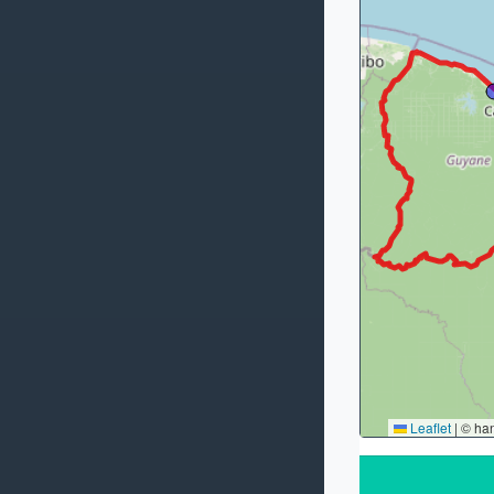
Leaflet
|
© ha