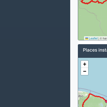
Leaflet
|
© ha
Places inst
+
−