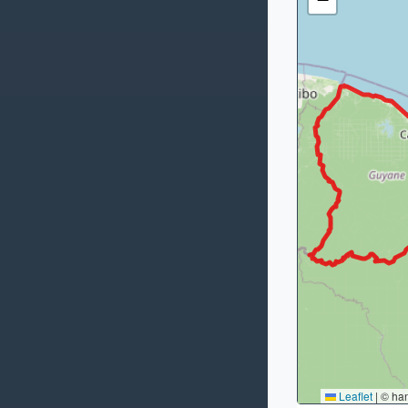
Leaflet
|
© ha