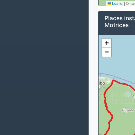
Leaflet
|
© ha
Places inst
Motrices
+
−