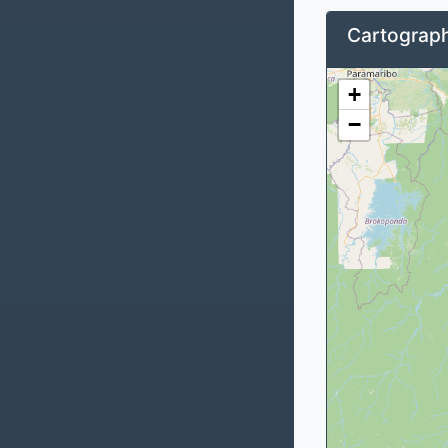
Cartograph
+
−