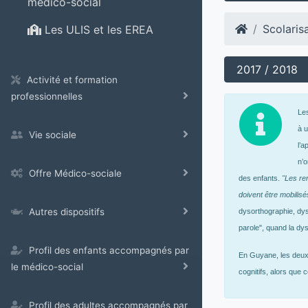
médico-social
Scolaris
Les ULIS et les EREA
2017 / 2018
Activité et formation
professionnelles
Les
à 
Vie sociale
l’a
n’
Offre Médico-sociale
des enfants.
"Les ren
doivent être mobilisé
Autres dispositifs
dysorthographie, dys
parole", quand la dy
Profil des enfants accompagnés par
En Guyane, les deux 
le médico-social
cognitifs, alors que
Profil des adultes accompagnés par