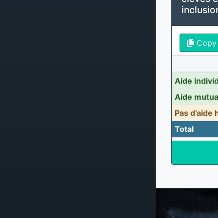
inclusio
Copy
Aide indivi
Aide mutua
Pas d’aide
Total