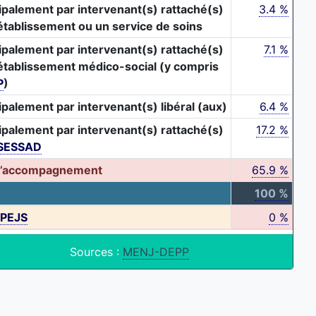
ipalement par intervenant(s) rattaché(s)
3.4 %
établissement ou un service de soins
ipalement par intervenant(s) rattaché(s)
7.1 %
établissement médico-social (y compris
P
)
ipalement par intervenant(s) libéral (aux)
6.4 %
ipalement par intervenant(s) rattaché(s)
17.2 %
SESSAD
d’accompagnement
65.9 %
100 %
PEJS
0 %
Sources :
MENJ-DEPP