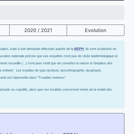
2020 / 2021
Evolution
risation, suite à une demande effectuée auprès de la
MDPH
, Ils sont scolarisés en
Education nationale précise que ses enquêtes n’ont pas de visée épidémiologique et
nts recueillis (...) n’ont pour motif que de connaître la nature et l’ampleur des
es enfants".
Les troubles de type dyslexie, dysorthographie, dysphasie,
raxie est répertoriée dans "Troubles moteurs".
ectuels ou cognitifs, alors que ces troubles concernent moins de la moitié des