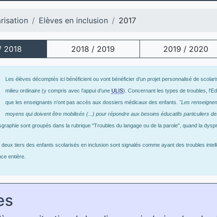
risation
Elèves en inclusion
2017
/ 2018
2018 / 2019
2019 / 2020
Les élèves décomptés ici bénéficient ou vont bénéficier d’un projet personnalisé de scola
milieu ordinaire (y compris avec l’appui d’une
ULIS
). Concernant les types de troubles, l'
que les enseignants n'ont pas accès aux dossiers médicaux des enfants.
"Les renseigneme
moyens qui doivent être mobilisés (...) pour répondre aux besoins éducatifs particuliers d
sgraphie sont groupés dans la rubrique "Troubles du langage ou de la parole", quand la dysp
deux tiers des enfants scolarisés en inclusion sont signalés comme ayant des troubles intell
ce entière.
es