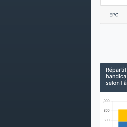
EPCI
Répartit
handicap
selon l'