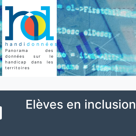
handi
données
Panorama des
données sur le
handicap dans les
territoires
Elèves en inclusion