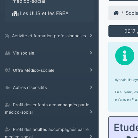
médico-social
Scola
Les ULIS et les EREA
2017 
Activité et formation professionnelles
Vie sociale
Offre Médico-sociale
dyscalculie, dy
Autres dispositifs
En Guyane, les 
enfants en Fran
Profil des enfants accompagnés par le
médico-social
Etud
Profil des adultes accompagnés par le
médico-social