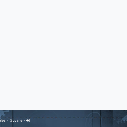
ales
-
Guyane
-