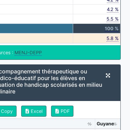
4.2 %
5.5 %
100 %
5.8 %
urces :
MENJ-DEPP
compagnement thérapeutique ou
dico-éducatif pour les élèves en
uation de handicap scolarisés en milieu
inaire
Copy
Excel
PDF
Guyane