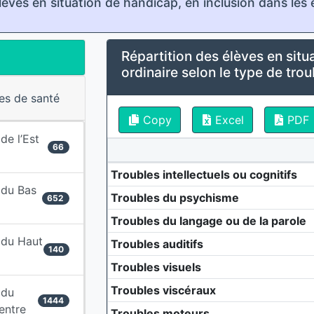
èves en situation de handicap, en inclusion dans les
Répartition des élèves en situ
ordinaire selon le type de trou
res de santé
Copy
Excel
PDF
 de l’Est
66
Troubles intellectuels ou cognitifs
e du Bas
Troubles du psychisme
652
Troubles du langage ou de la parole
e du Haut
Troubles auditifs
140
Troubles visuels
Troubles viscéraux
 du
1444
Centre
Troubles moteurs