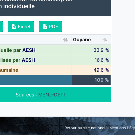
n individuelle
Excel
PDF
Guyane
duelle par
AESH
33.9 %
lisée par
AESH
16.6 %
 humaine
49.6 %
100 %
Sources :
MENJ-DEPP
Retour au site national
-
Mentions Lég