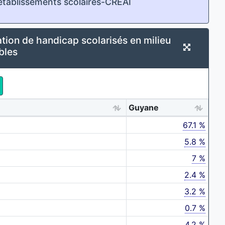
 établissements scolaires-CREAI
ation de handicap scolarisés en milieu
bles
Guyane
67.1 %
5.8 %
7 %
2.4 %
3.2 %
0.7 %
4.2 %