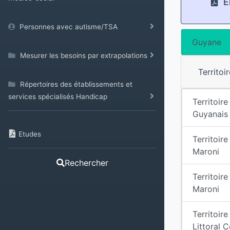
El
Personnes avec autisme/TSA
Guyane
Mesurer les besoins par extrapolations
Territoi
Répertoires des établissements et
services spécialisés Handicap
Territoire
Guyanais
Etudes
Territoir
Maroni
Rechercher
Territoir
Maroni
Territoire
Littoral 