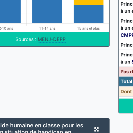
Princ
à un 
Princ
à un 
CMP
Sources :
MENJ-DEPP
Princ
Princ
à un
Pas 
Total
Dont
ide humaine en classe pour les
n situation de handicap en