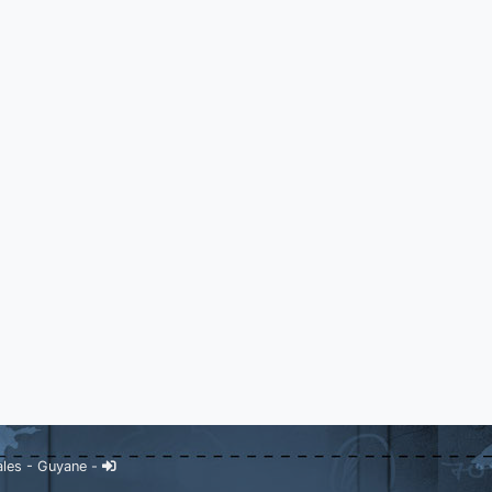
ales
-
Guyane
-