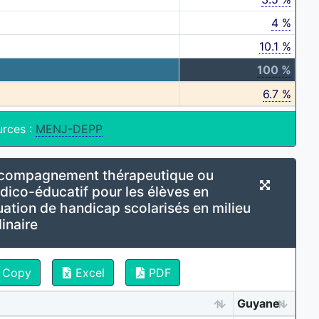
4 %
10.1 %
100 %
6.7 %
urces :
MENJ-DEPP
compagnement thérapeutique ou
dico-éducatif pour les élèves en
uation de handicap scolarisés en milieu
inaire
Copy
Excel
PDF
Guyane