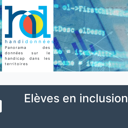
handi
données
Panorama des
données sur le
handicap dans les
territoires
Elèves en inclusion