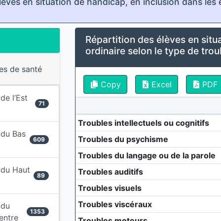
èves en situation de handicap, en inclusion dans les
Répartition des élèves en situ
ordinaire selon le type de trou
res de santé
Copy
Excel
PDF
 de l’Est
71
Troubles intellectuels ou cognitifs
e du Bas
Troubles du psychisme
609
Troubles du langage ou de la parole
e du Haut
Troubles auditifs
89
Troubles visuels
Troubles viscéraux
 du
1353
Centre
Troubles moteurs