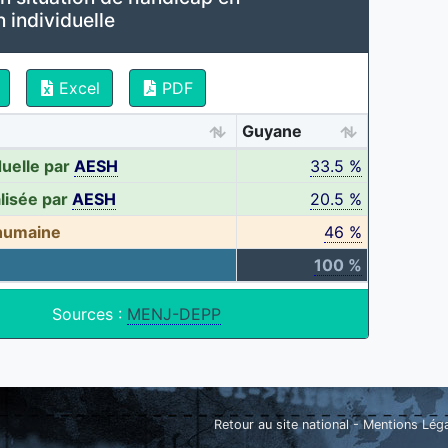
n individuelle
Excel
PDF
Guyane
duelle par
AESH
33.5 %
lisée par
AESH
20.5 %
 humaine
46 %
100 %
Sources :
MENJ-DEPP
Retour au site national
-
Mentions Lég