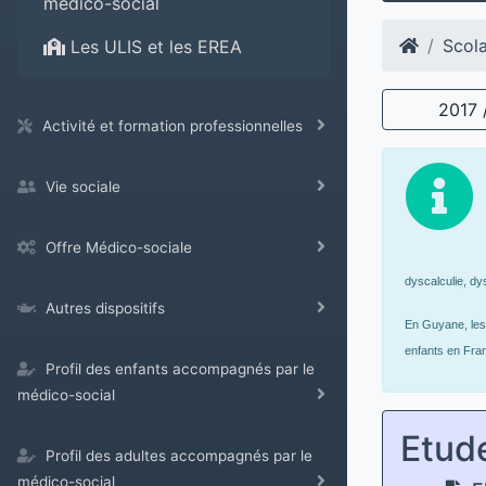
médico-social
Scola
Les ULIS et les EREA
2017 
Activité et formation professionnelles
Vie sociale
Offre Médico-sociale
dyscalculie, dy
Autres dispositifs
En Guyane, les 
enfants en Fran
Profil des enfants accompagnés par le
médico-social
Etud
Profil des adultes accompagnés par le
médico-social