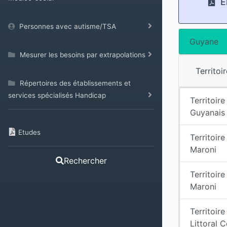
El
Personnes avec autisme/TSA
Guyane
Mesurer les besoins par extrapolations
Territoi
Répertoires des établissements et
services spécialisés Handicap
Territoire
Guyanais
Etudes
Territoir
Maroni
Rechercher
Territoir
Maroni
Territoire
Littoral 