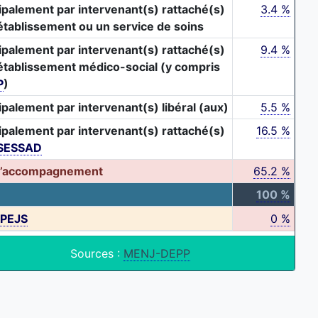
ipalement par intervenant(s) rattaché(s)
3.4 %
établissement ou un service de soins
ipalement par intervenant(s) rattaché(s)
9.4 %
établissement médico-social (y compris
P
)
ipalement par intervenant(s) libéral (aux)
5.5 %
ipalement par intervenant(s) rattaché(s)
16.5 %
SESSAD
d’accompagnement
65.2 %
100 %
PEJS
0 %
Sources :
MENJ-DEPP