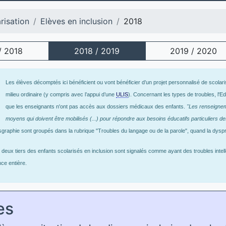
risation
Elèves en inclusion
2018
/ 2018
2018 / 2019
2019 / 2020
Les élèves décomptés ici bénéficient ou vont bénéficier d’un projet personnalisé de scola
milieu ordinaire (y compris avec l’appui d’une
ULIS
). Concernant les types de troubles, l'
que les enseignants n'ont pas accès aux dossiers médicaux des enfants.
"Les renseigneme
moyens qui doivent être mobilisés (...) pour répondre aux besoins éducatifs particuliers d
sgraphie sont groupés dans la rubrique "Troubles du langage ou de la parole", quand la dysp
deux tiers des enfants scolarisés en inclusion sont signalés comme ayant des troubles intell
ce entière.
es