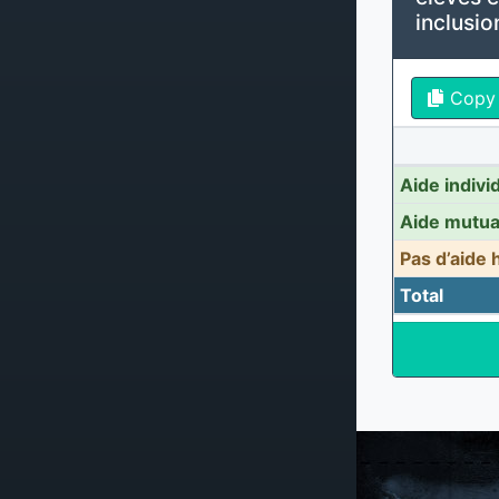
inclusio
Copy
Aide indivi
Aide mutua
Pas d’aide
Total