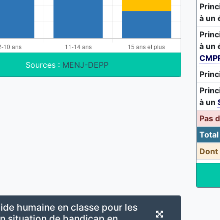
Princ
à un 
Princ
à un 
CMP
Sources :
MENJ-DEPP
Princ
Princ
à un
Pas 
Total
Dont
ide humaine en classe pour les
n situation de handicap en