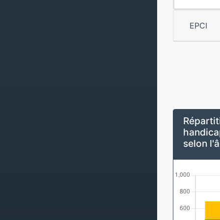
EPCI
Répartit
handicap
selon l'