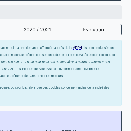
2020 / 2021
Evolution
risation, suite à une demande effectuée auprès de la
MDPH
, Ils sont scolarisés en
Education nationale précise que ses enquêtes n’ont pas de visée épidémiologique et
nts recueillis (...) n’ont pour motif que de connaître la nature et l’ampleur des
es enfants".
Les troubles de type dyslexie, dysorthographie, dysphasie,
raxie est répertoriée dans "Troubles moteurs".
ectuels ou cognitifs, alors que ces troubles concernent moins de la moitié des