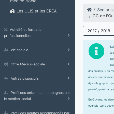
médico-social
Scolaris
Les ULIS et les EREA
CC de l'Ou
Activité et formation
2017 / 2018
professionnelles
Les
Vie sociale
à 
l’a
Offre Médico-sociale
n’
des enfants.
"Les ren
doivent être mobilisé
Autres dispositifs
dysorthographie, dys
parole", quand la dy
Profil des enfants accompagnés par
le médico-social
En Guyane, les deux 
cognitifs, alors que
Profil des adultes accompagnés par