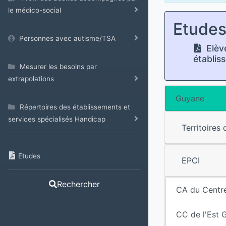
le médico-social
Etude
Personnes avec autisme/TSA
Elève
établis
Mesurer les besoins par
extrapolations
Guyane
Répertoires des établissements et
services spécialisés Handicap
Territoires
Etudes
EPCI
Rechercher
CA du Centre
CC de l'Est 