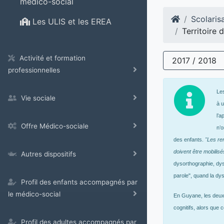
médico-social
Scolaris
Les ULIS et les EREA
Territoire 
Activité et formation
2017 / 2018
professionnelles
Les
Vie sociale
à 
l’a
Offre Médico-sociale
n’
des enfants.
"Les ren
doivent être mobilisé
Autres dispositifs
dysorthographie, dys
parole", quand la dy
Profil des enfants accompagnés par
le médico-social
En Guyane, les deux 
cognitifs, alors que
Profil des adultes accompagnés par